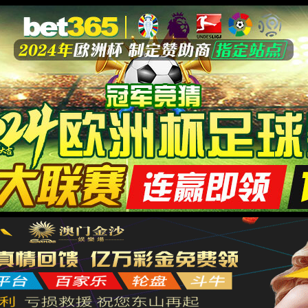
455
产品中心
合作伙伴
荣誉证书
新闻动态
投资者关