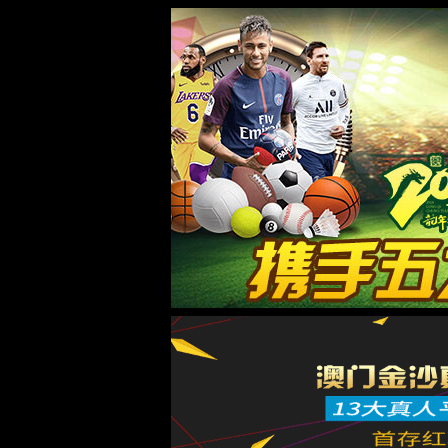
太阳集团tyc33455
关于太阳集团tyc33