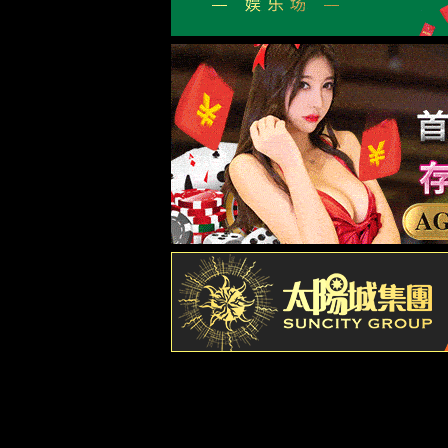
股东周年大

公司治理
公司章程
投资者关系联系
海外监管公

绩效考核管
A股资料
海外监管公

的公告
致非登记股东
