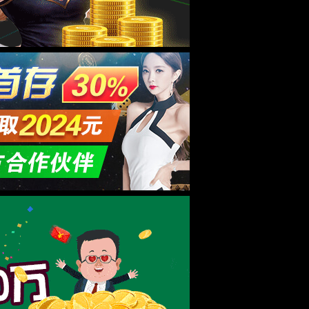
致非登记股东之函件 - 补充通函
2026-06-05
经修订2025年度股东周年大会代表委任表格
2026-06-05