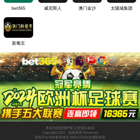
祝贺太阳集团tyc33455公司为胡主席阅兵车设计制造
转向系统
2009-10-13

2009年10月1日，国庆60周年大阅兵，胡锦涛总书记阅兵时乘
坐的红旗CA-7600J，HQE 全防弹车，该轿车的液压助力转向器为太
阳集团tyc33455公司3016 转向器；受阅装备方阵的引导车全部是东
风猛士军用越野车（悍马），该车的方向机为太阳集团tyc33455公
司生产的SB8062.2循环球液压助力方向机。
上一篇：
杭州太阳集团tyc33455汽车方向机有限公司国家高技术产业发展项目通过验收
下一篇：
掌握“方向机”的人(摘自中国汽车报)